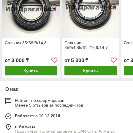
Сальник 35*56*9/14,8
Сальник
Саль
35*54,85/61,2*8,9/14,7
3 000
5 000
от
₸
от
₸
от
Купить
Купить
О нас
Рейтинг не сформирован
Менее 5 отзывов за последний год
Работает с 10.12.2019
г. Алматы
Яссауи угол Толе-би автоцентр CAR CITY, Алматы,