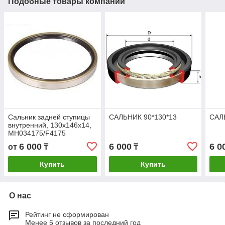
Подобные товары компании
Сальник задней ступицы
САЛЬНИК 90*130*13
САЛ
внутренний, 130х146х14,
MH034175/F4175
6 000
6 000
6 0
от
₸
₸
Купить
Купить
О нас
Рейтинг не сформирован
Менее 5 отзывов за последний год