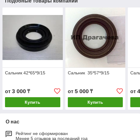
Подобные товары компании
Сальник 42*65*9/15
Сальник 35*57*9/15
Саль
3 000
5 000
от
₸
от
₸
от
Купить
Купить
О нас
Рейтинг не сформирован
Менее 5 отзывов за последний год