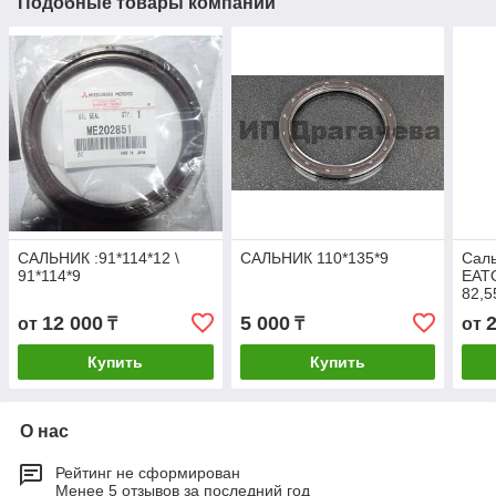
Подобные товары компании
САЛЬНИК :91*114*12 \
САЛЬНИК 110*135*9
Саль
91*114*9
EAT
82,5
12 000
5 000
от
₸
₸
от
Купить
Купить
О нас
Рейтинг не сформирован
Менее 5 отзывов за последний год