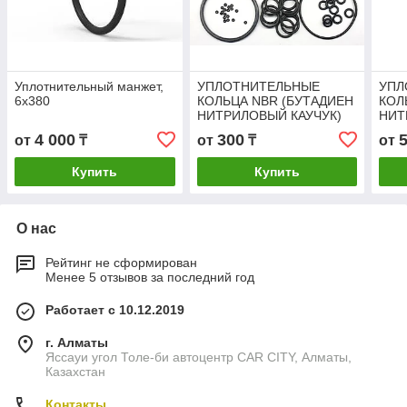
Уплотнительный манжет,
УПЛОТНИТЕЛЬНЫЕ
УПЛ
6х380
КОЛЬЦА NBR (БУТАДИЕН
КОЛ
НИТРИЛОВЫЙ КАУЧУК)
НИТ
ТОЛЩИНА : 1,6ММ -
ТОЛ
4 000
300
от
₸
от
₸
от
1,63ММ
Купить
Купить
О нас
Рейтинг не сформирован
Менее 5 отзывов за последний год
Работает с 10.12.2019
г. Алматы
Яссауи угол Толе-би автоцентр CAR CITY, Алматы,
Казахстан
Контакты