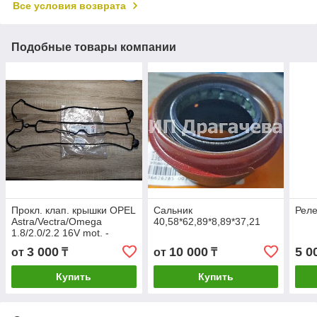
Все условия возврата
Подобные товары компании
Прокл. клап. крышки OPEL
Сальник
Рел
Astra/Vectra/Omega
40,58*62,89*8,89*37,21
1.8/2.0/2.2 16V mot. ­
X18XE/X20XEV/X22XE/C18XEL/C20SEL
3 000
10 000
5 0
от
₸
от
₸
93-> Elring 495770, Buick
(SGM)
Купить
Купить