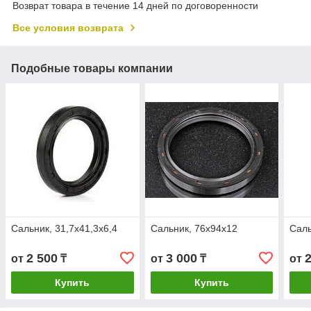
Возврат товара в течение 14 дней по договоренности
Все условия возврата
Подобные товары компании
Cальник, 31,7х41,3х6,4
Cальник, 76х94х12
Cаль
2 500
3 000
от
₸
от
₸
от
Купить
Купить