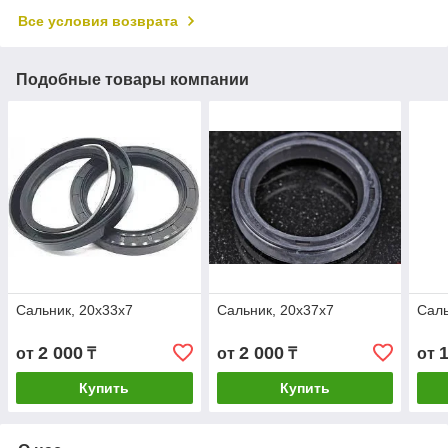
Все условия возврата
Подобные товары компании
Сальник, 20х33х7
Сальник, 20х37х7
Саль
2 000
2 000
от
₸
от
₸
от
Купить
Купить