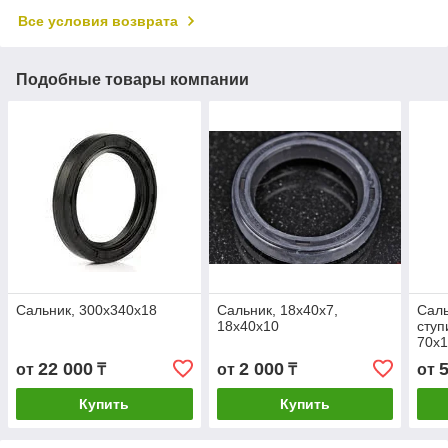
Все условия возврата
Подобные товары компании
Сальник, 300х340х18
Сальник, 18х40х7,
Саль
18х40х10
ступ
70х1
MB1
22 000
2 000
от
₸
от
₸
от
Купить
Купить