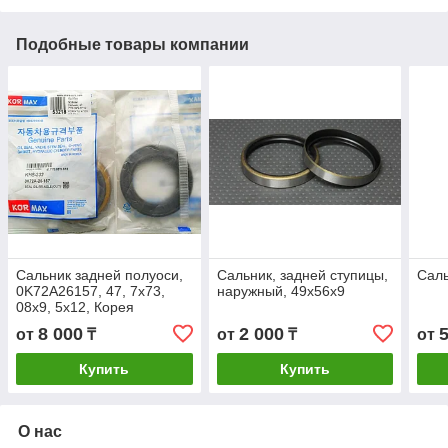
Подобные товары компании
Сальник задней полуоси,
Сальник, задней ступицы,
Саль
0K72A26157, 47, 7х73,
наружный, 49х56х9
08х9, 5х12, Корея
8 000
2 000
от
₸
от
₸
от
Купить
Купить
О нас