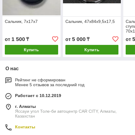
Сальник, 7х17х7
Сальник, 47х84х9,5х17,5
Саль
ступ
70х1
MB1
1 500
5 000
от
₸
от
₸
от
Купить
Купить
О нас
Рейтинг не сформирован
Менее 5 отзывов за последний год
Работает с 10.12.2019
г. Алматы
Яссауи угол Толе-би автоцентр CAR CITY, Алматы,
Казахстан
Контакты