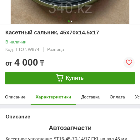
Касетный сальник, 45х70х14,5х17
В наличии
Код: ТТО \ W874
Розница
4 000
от
₸
Купить
Описание
Характеристики
Доставка
Оплата
Ус
Описание
Автозапчасти
Кассетное уплотнение ST16-45-70-14/17 FKL на вал 45 мм,