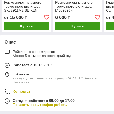
Ремкомплект главного
Ремкомплект главного
Глав
тормозного цилиндра
тормозного цилиндра.
цили
SK82911M2 SEIKEN
MB895964
Camr
ISUZU
VCV
15 000
6 000
от
₸
₸
от
Купить
Купить
О нас
Рейтинг не сформирован
Менее 5 отзывов за последний год
Работает с 10.12.2019
г. Алматы
Яссауи угол Толе-би автоцентр CAR CITY, Алматы,
Казахстан
Контакты
Сегодня работает с 09:00 до 17:00
Показать весь график работы