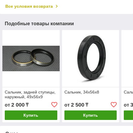
Все условия возврата
Подобные товары компании
Сальник, задней ступицы,
Сальник, 34х56х8
Саль
наружный, 49х56х9
2 000
2 500
от
₸
от
₸
от
Купить
Купить