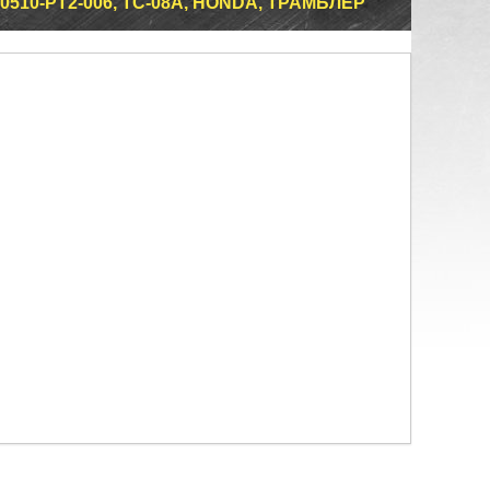
510-PT2-006, TC-08A, HONDA, ТРАМБЛЁР