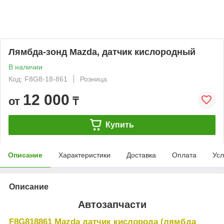
Лямбда-зонд Mazda, датчик кислородный
В наличии
Код: F8G8-18-861
Розница
12 000
от
₸
Купить
Описание
Характеристики
Доставка
Оплата
Усл
Описание
Автозапчасти
F8G818861 Mazda датчик кислорода (лямбда