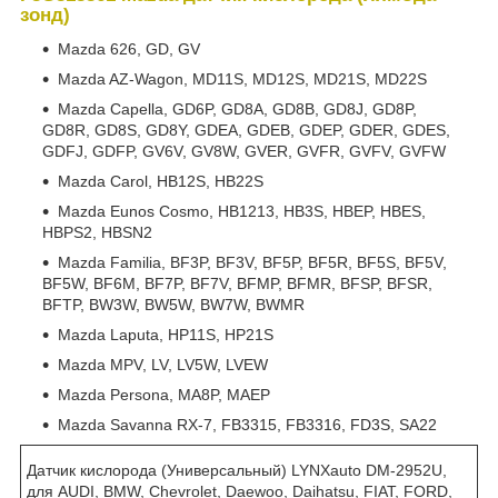
зонд)
Mazda 626, GD, GV
Mazda AZ-Wagon, MD11S, MD12S, MD21S, MD22S
Mazda Capella, GD6P, GD8A, GD8B, GD8J, GD8P,
GD8R, GD8S, GD8Y, GDEA, GDEB, GDEP, GDER, GDES,
GDFJ, GDFP, GV6V, GV8W, GVER, GVFR, GVFV, GVFW
Mazda Carol, HB12S, HB22S
Mazda Eunos Cosmo, HB1213, HB3S, HBEP, HBES,
HBPS2, HBSN2
Mazda Familia, BF3P, BF3V, BF5P, BF5R, BF5S, BF5V,
BF5W, BF6M, BF7P, BF7V, BFMP, BFMR, BFSP, BFSR,
BFTP, BW3W, BW5W, BW7W, BWMR
Mazda Laputa, HP11S, HP21S
Mazda MPV, LV, LV5W, LVEW
Mazda Persona, MA8P, MAEP
Mazda Savanna RX-7, FB3315, FB3316, FD3S, SA22
Датчик кислорода (Универсальный) LYNXauto DM-2952U,
для AUDI, BMW, Chevrolet, Daewoo, Daihatsu, FIAT, FORD,