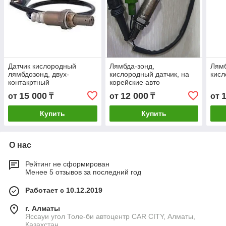
Датчик кислородный
Лямбда-зонд,
Лямб
лямбдозонд, двух-
кислородный датчик, на
кис
контакртный
корейские авто
15 000
12 000
от
₸
от
₸
от
Купить
Купить
О нас
Рейтинг не сформирован
Менее 5 отзывов за последний год
Работает с 10.12.2019
г. Алматы
Яссауи угол Толе-би автоцентр CAR CITY, Алматы,
Казахстан