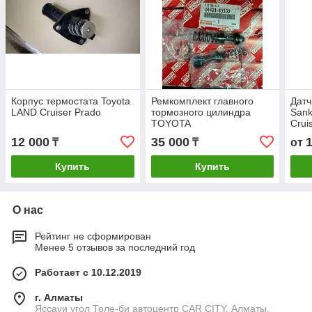
Корпус термостата Toyota
Ремкомплект главного
Датч
LAND Cruiser Prado
тормозного цилиндра
Sank
TOYOTA
Crui
(01/
12 000
35 000
₸
₸
от
'KG
Купить
Купить
О нас
Рейтинг не сформирован
Менее 5 отзывов за последний год
Работает с 10.12.2019
г. Алматы
Яссауи угол Толе-би автоцентр CAR CITY, Алматы,