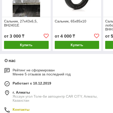
Сальник, 27х43х6,5,
Сальник, 65х85х10
Саль
BH2401E
лобо
BHH
3 000
4 000
от
₸
от
₸
от
Купить
Купить
О нас
Рейтинг не сформирован
Менее 5 отзывов за последний год
Работает с 10.12.2019
г. Алматы
Яссауи угол Толе-би автоцентр CAR CITY, Алматы,
Казахстан
Контакты