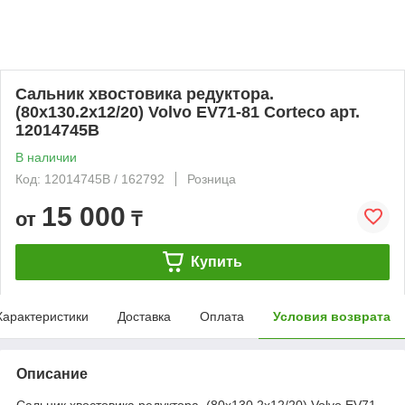
Сальник хвостовика редуктора.
(80x130.2x12/20) Volvo EV71-81 Corteco арт.
12014745B
В наличии
Код: 12014745B / 162792
Розница
15 000
от
₸
Купить
Характеристики
Доставка
Оплата
Условия возврата
Описание
Сальник хвостовика редуктора. (80x130.2x12/20) Volvo EV71-