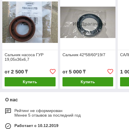
Сальник насоса ГУР
Сальник 42*58/60*19/7
САЛЬ
19,05x36x6,7
2 500
5 000
1 0
от
₸
от
₸
Купить
Купить
О нас
Рейтинг не сформирован
Менее 5 отзывов за последний год
Работает с 10.12.2019