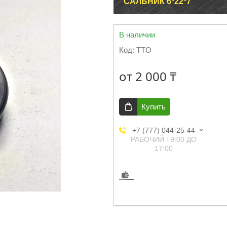
САЛЬНИК 6*22*7
В наличии
Код:
TTO
от
2 000 ₸
Купить
+7 (777) 044-25-44
РАБОЧИЙ : 9:00 ДО
17:00