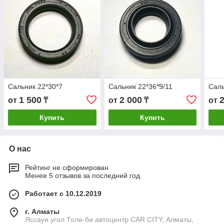
Сальник 22*30*7
Сальник 22*36*9/11
Саль
1 500
2 000
от
₸
от
₸
от
Купить
Купить
О нас
Рейтинг не сформирован
Менее 5 отзывов за последний год
Работает с 10.12.2019
г. Алматы
Яссауи угол Толе-би автоцентр CAR CITY, Алматы,