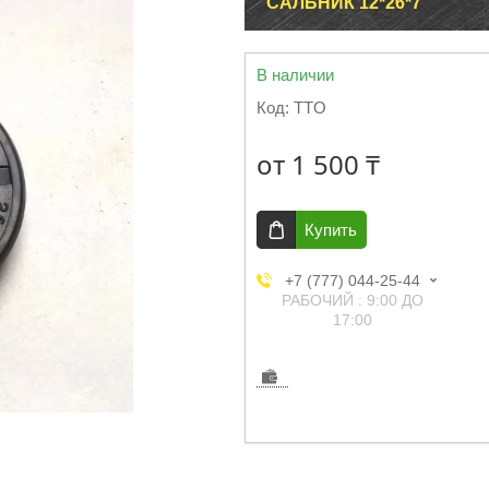
САЛЬНИК 12*26*7
В наличии
Код:
TTO
от
1 500 ₸
Купить
+7 (777) 044-25-44
РАБОЧИЙ : 9:00 ДО
17:00