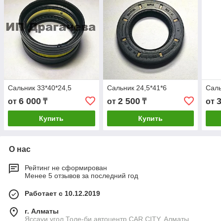
Сальник 33*40*24,5
Сальник 24,5*41*6
Саль
6 000
2 500
от
₸
от
₸
от
Купить
Купить
О нас
Рейтинг не сформирован
Менее 5 отзывов за последний год
Работает с 10.12.2019
г. Алматы
Яссауи угол Толе-би автоцентр CAR CITY, Алматы,