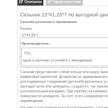
Описание
Характеристики
Сальник 22*41,25*7 по выгодной це
Сальник различного применения
Размер :
22*41.25*7
Производитель:
TTO
Цену и наличие, уточняйте у менеджеров
Сальник представляет собой кольцо или шнур, выпо
графитовой пропиткой, фторопласта, армированные 
для подвижных соединений (деталей) различных уст
проходит шток или шпиндель, создается, так назыв
уплотнительный материал. При сжатии эта набивка 
поверхности шпинделя. За счет этого соединение 
перемещения.
Как уже стало понятным из вышесказанного, сальник