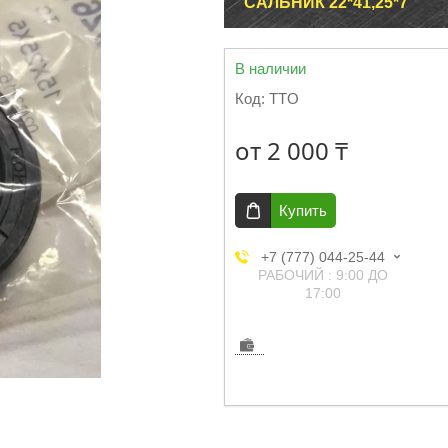
САЛЬНИК 22*41,25*7
В наличии
Код:
TTO
от
2 000 ₸
Купить
+7 (777) 044-25-44
РАБОЧИЙ : 9:00 ДО
17:00