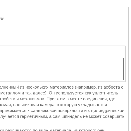
не
лненный из нескольких материалов (например, из асбеста с
металлом и так далее). Он используется как уплотнитель
ройств и механизмов. При этом в месте соединения, где
аемая, сальниковая камера, в которую укладывается
прижимается к сальниковой поверхности и к цилиндрической
получается герметичным, а сам шпиндель не может совершать
и различаются по виду материала, из которого они