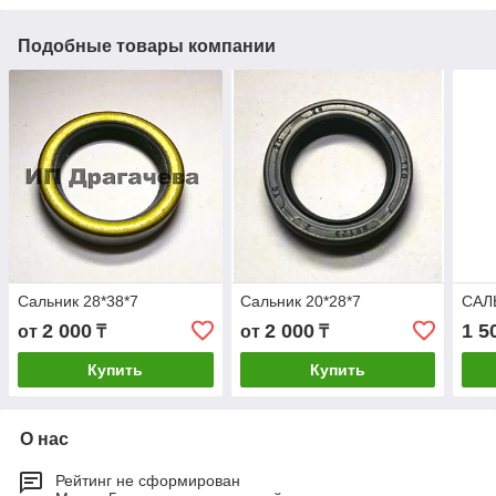
Подобные товары компании
Сальник 28*38*7
Сальник 20*28*7
САЛ
2 000
2 000
1 5
от
₸
от
₸
Купить
Купить
О нас
Рейтинг не сформирован