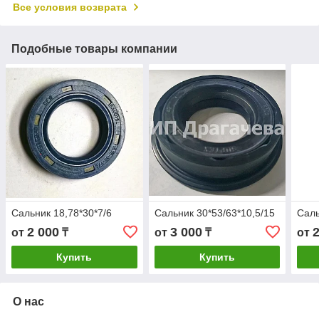
Все условия возврата
Подобные товары компании
Сальник 18,78*30*7/6
Сальник 30*53/63*10,5/15
Саль
2 000
3 000
от
₸
от
₸
от
Купить
Купить
О нас