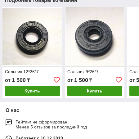
Подобные товары компании
Сальник 12*26*7
Сальник 9*26*7
Саль
1 500
1 500
от
₸
от
₸
от
Купить
Купить
О нас
Рейтинг не сформирован
Менее 5 отзывов за последний год
Работает с 10.12.2019