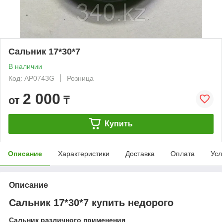
Сальник 17*30*7
В наличии
Код: AP0743G
Розница
2 000
от
₸
Купить
Описание
Характеристики
Доставка
Оплата
Усл
Описание
Сальник 17*30*7 купить недорого
Сальник различного применения