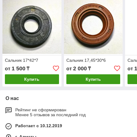
Сальник 17*42*7
Сальник 17,45*30*6
Саль
1 500
2 000
от
₸
от
₸
от
Купить
Купить
О нас
Рейтинг не сформирован
Менее 5 отзывов за последний год
Работает с 10.12.2019
г. Алматы