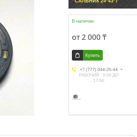
САЛЬНИК 24*43*7
В наличии
от
2 000 ₸
Купить
+7 (777) 044-25-44
РАБОЧИЙ : 9:00 ДО
17:00