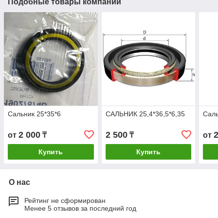
Подобные товары компании
Сальник 25*35*6
САЛЬНИК 25,4*36,5*6,35
Саль
2 000
2 500
от
₸
₸
от
Купить
Купить
О нас
Рейтинг не сформирован
Менее 5 отзывов за последний год