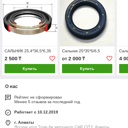
САЛЬНИК 25,4*36,5*6,35
Сальник 25*35*6/6,5
Саль
2 500
2 000
4 0
₸
от
₸
Купить
Купить
О нас
Рейтинг не сформирован
Менее 5 отзывов за последний год
Работает с 10.12.2019
г. Алматы
Яссауи угол Толе-би автоцентр CAR CITY, Алматы,