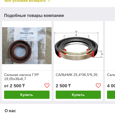
Все условия возврата
Подобные товары компании
Сальник насоса ГУР
САЛЬНИК 25,4*36,5*6,35
Саль
19,05x36x6,7
2 500
2 500
4 0
от
₸
₸
Купить
Купить
О нас