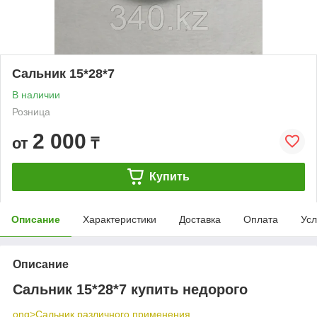
Сальник 15*28*7
В наличии
Розница
2 000
от
₸
Купить
Описание
Характеристики
Доставка
Оплата
Усл
Описание
Сальник 15*28*7 купить недорого
ong>
Сальник различного применения