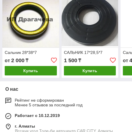
Сальник 28*38*7
САЛЬНИК 17*28,5*7
Саль
2 000
1 500
от
₸
₸
от
Купить
Купить
О нас
Рейтинг не сформирован
Менее 5 отзывов за последний год
Работает с 10.12.2019
г. Алматы
Яссауи угол Толе-би автоцентр CAR CITY, Алматы,