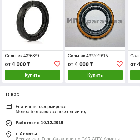
Сальник 43*63*9
Сальник 43*70*9/15
Саль
4 000
4 000
от
₸
от
₸
от
Купить
Купить
О нас
Рейтинг не сформирован
Менее 5 отзывов за последний год
Работает с 10.12.2019
г. Алматы
Яссауи угол Толе-би автоцентр CAR CITY, Алматы,