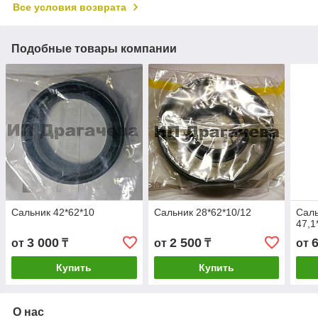
Все условия возврата
Подобные товары компании
Сальник 42*62*10
Сальник 28*62*10/12
Сал
47,1
3 000
2 500
от
₸
от
₸
от
Купить
Купить
О нас