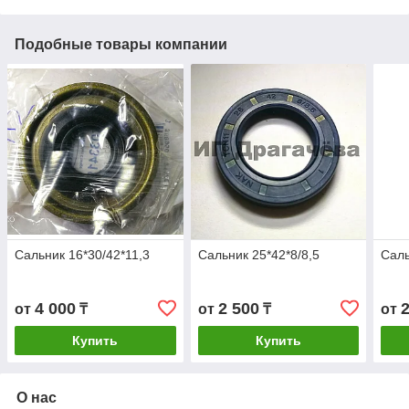
Подобные товары компании
Сальник 16*30/42*11,3
Сальник 25*42*8/8,5
Саль
4 000
2 500
от
₸
от
₸
от
Купить
Купить
О нас