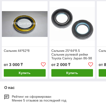
Сальник 44*62*8
Сальник 25*44*8.5
Саль
Сальник рулевой рейки
Toyota Camry Japan 86-98
/ Vista 86-98 NOK
3 000
2 000
от
₸
от
₸
от
BP3284G0
Купить
Купить
О нас
Рейтинг не сформирован
Менее 5 отзывов за последний год