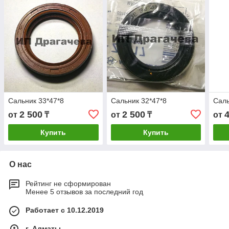
Сальник 33*47*8
Сальник 32*47*8
Саль
2 500
2 500
от
₸
от
₸
от
Купить
Купить
О нас
Рейтинг не сформирован
Менее 5 отзывов за последний год
Работает с 10.12.2019
г. Алматы