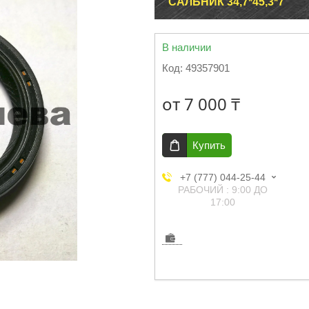
САЛЬНИК 34,7*45,3*7
В наличии
Код:
49357901
от
7 000 ₸
Купить
+7 (777) 044-25-44
РАБОЧИЙ : 9:00 ДО
17:00