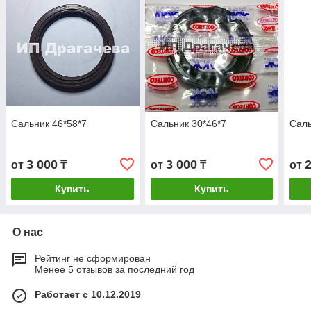
Сальник 46*58*7
Сальник 30*46*7
Саль
3 000
3 000
от
₸
от
₸
от
Купить
Купить
О нас
Рейтинг не сформирован
Менее 5 отзывов за последний год
Работает с 10.12.2019