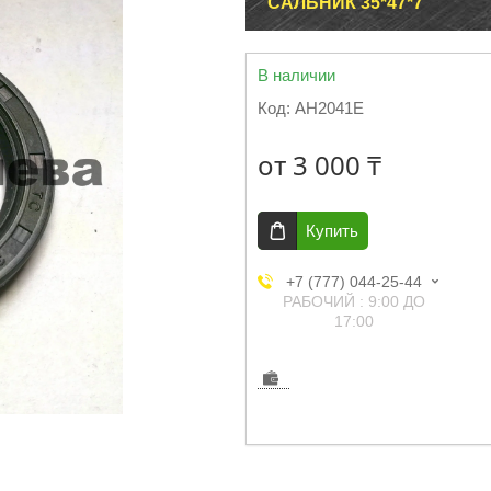
САЛЬНИК 35*47*7
В наличии
Код:
AH2041E
от
3 000 ₸
Купить
+7 (777) 044-25-44
РАБОЧИЙ : 9:00 ДО
17:00