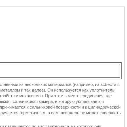
лненный из нескольких материалов (например, из асбеста с
металлом и так далее). Он используется как уплотнитель
ройств и механизмов. При этом в месте соединения, где
аемая, сальниковая камера, в которую укладывается
прижимается к сальниковой поверхности и к цилиндрической
получается герметичным, а сам шпиндель не может совершать
и различаются по виду материала, из которого они