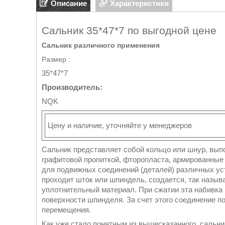
Описание
Характеристики
Сальник 35*47*7 по выгодной цене
Сальник различного применения
Размер :
35*47*7
Производитель:
NQK
Цену и наличие, уточняйте у менеджеров
Сальник представляет собой кольцо или шнур, выпо
графитовой пропиткой, фторопласта, армированные 
для подвижных соединений (деталей) различных уст
проходит шток или шпиндель, создается, так назыв
уплотнительный материал. При сжатии эта набивка 
поверхности шпинделя. За счет этого соединение 
перемещения.
Как уже стало понятным из вышесказанного, сальник