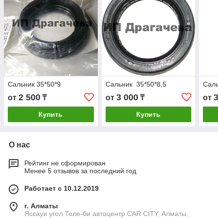
Сальник 35*50*9
Сальник 35*50*8,5
Саль
2 500
3 000
от
₸
от
₸
от
Купить
Купить
О нас
Рейтинг не сформирован
Менее 5 отзывов за последний год
Работает с 10.12.2019
г. Алматы
Яссауи угол Толе-би автоцентр CAR CITY, Алматы,