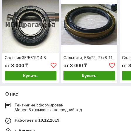
Сальник 35*56*9/14,8
Сальники, 56х72, 77х8-11
Саль
3 000
3 000
от
₸
от
₸
от
Купить
Купить
О нас
Рейтинг не сформирован
Менее 5 отзывов за последний год
Работает с 10.12.2019
г. Алматы