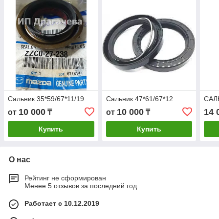
Сальник 35*59/67*11/19
Сальник 47*61/67*12
САЛЬ
10 000
10 000
14 
от
₸
от
₸
Купить
Купить
О нас
Рейтинг не сформирован
Менее 5 отзывов за последний год
Работает с 10.12.2019