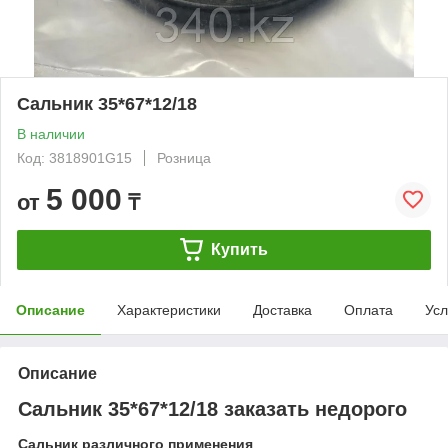
Сальник 35*67*12/18
В наличии
Код: 3818901G15
Розница
5 000
от
₸
Купить
Описание
Характеристики
Доставка
Оплата
Усл
Описание
Сальник 35*67*12/18 заказать недорого
Сальник различного применения