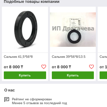
Подобные товары компании
Сальник 41,5*56*8
Сальник 39*56*8/13.5
Саль
8 000
8 000
от
₸
от
₸
от
Купить
Купить
О нас
Рейтинг не сформирован
Менее 5 отзывов за последний год