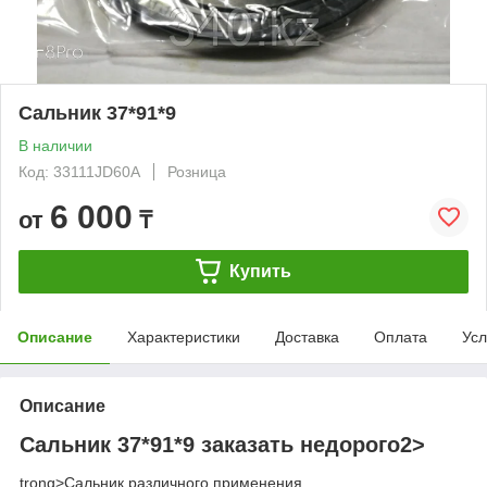
Сальник 37*91*9
В наличии
Код: 33111JD60A
Розница
6 000
от
₸
Купить
Описание
Характеристики
Доставка
Оплата
Усл
Описание
Сальник 37*91*9 заказать недорого2>
trong>
Сальник различного применения