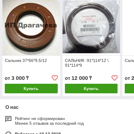
Сальник 37*66*9,5/12
САЛЬНИК :91*114*12 \
Саль
91*114*9
3 000
12 000
от
₸
от
₸
от
Купить
Купить
О нас
Рейтинг не сформирован
Менее 5 отзывов за последний год