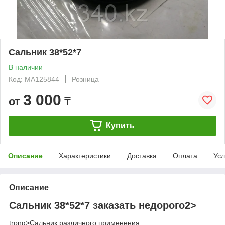
Сальник 38*52*7
В наличии
Код: MA125844
Розница
3 000
от
₸
Купить
Описание
Характеристики
Доставка
Оплата
Усл
Описание
Сальник 38*52*7 заказать недорого2>
trong>
Сальник различного применения