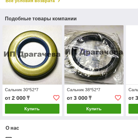
Все условия возврата
Подобные товары компании
Сальник 30*52*7
Сальник 38*52*7
Саль
2 000
3 000
от
₸
от
₸
от
Купить
Купить
О нас