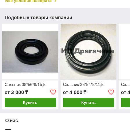
Все условия возврата
Подобные товары компании
Сальник 38*56*9/15,5
Сальник 38*54*8/11,5
Саль
3 000
4 000
от
₸
от
₸
от
Купить
Купить
О нас