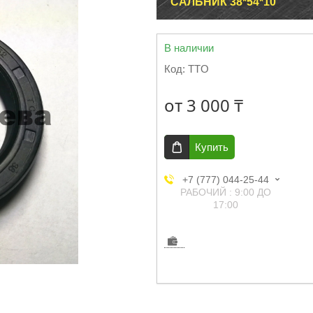
САЛЬНИК 38*54*10
В наличии
Код:
TTO
от
3 000 ₸
Купить
+7 (777) 044-25-44
РАБОЧИЙ : 9:00 ДО
17:00