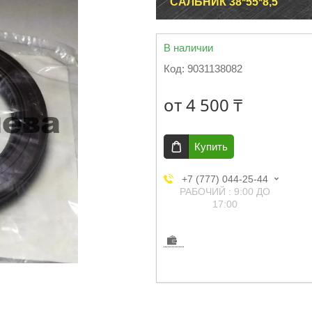
САЛЬНИК 38*55*8,5
В наличии
Код:
9031138082
от
4 500 ₸
Купить
+7 (777) 044-25-44
РАБОЧИЙ : 9:00 ДО
17:00